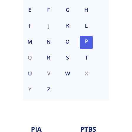
E
F
G
H
I
J
K
L
P
M
N
O
Q
R
S
T
U
V
W
X
Y
Z
PIA
PTBS