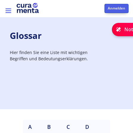
Direkt zum Inhalt
Top menu
Not
Glossar
Hier finden Sie eine Liste mit wichtigen
Begriffen und Bedeutungserklärungen.
A
B
C
D