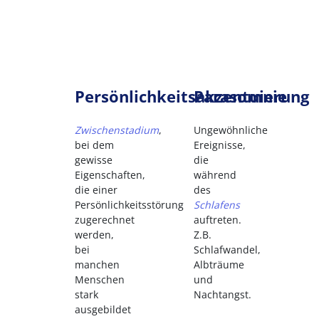
Persönlichkeitsakzentuierung
Parasomnie
Zwischenstadium
,
Ungewöhnliche
bei dem
Ereignisse,
gewisse
die
Eigenschaften,
während
die einer
des
Persönlichkeitsstörung
Schlafens
zugerechnet
auftreten.
werden,
Z.B.
bei
Schlafwandel,
manchen
Albträume
Menschen
und
stark
Nachtangst.
ausgebildet