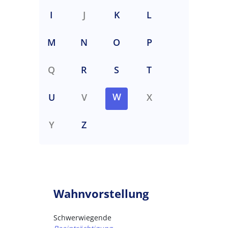
I
J
K
L
M
N
O
P
Q
R
S
T
W
U
V
X
Y
Z
Wahnvorstellung
Schwerwiegende