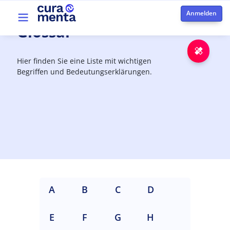
Direkt zum Inhalt
Top menu
Glossar
Notfa
Hier finden Sie eine Liste mit wichtigen
Begriffen und Bedeutungserklärungen.
A
B
C
D
E
F
G
H