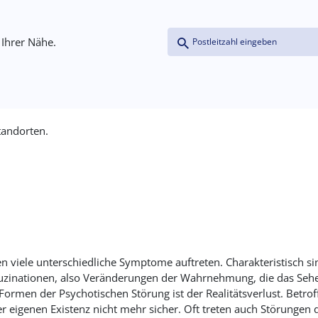
Coordinates
Address (field_address:postal_
Proximity
 Ihrer Nähe.
(field_coordinates)
Entfernung >=
tandorten.
Einheiten: Kilometer
Ursprungskoordinaten
Breitengrad
n viele unterschiedliche Symptome auftreten. Charakteristisch 
zinationen, also Veränderungen der Wahrnehmung, die das Sehe
Längengrad
Formen der Psychotischen Störung ist der Realitätsverlust. Betro
er eigenen Existenz nicht mehr sicher. Oft treten auch Störunge