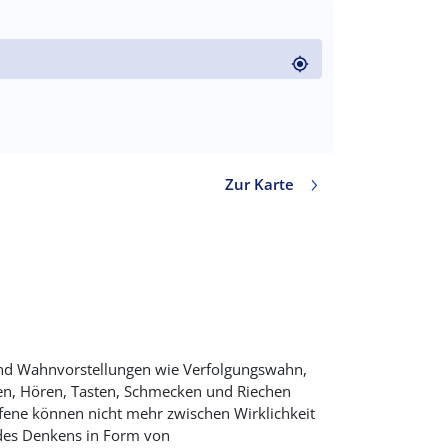
code)
Zur Karte
Wert in Dezimalgrad. Punkt (.) als Dezimalzeiche
sind Wahnvorstellungen wie Verfolgungswahn,
n, Hören, Tasten, Schmecken und Riechen
ffene können nicht mehr zwischen Wirklichkeit
n des Denkens in Form von