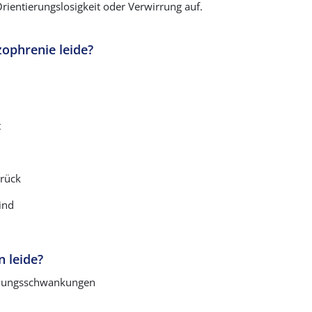
rientierungslosigkeit oder Verwirrung auf.
zophrenie leide?
t
urück
ind
 leide?
timmungsschwankungen