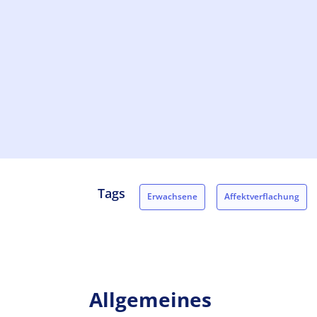
Tags
Erwachsene
Affektverflachung
Psychiatrie
psychomotorische Störungen
Vernachlässigung der Körperpflege
Wahnerl
Allgemeines