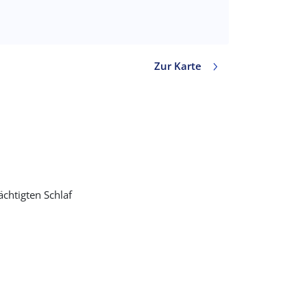
Zur Karte
Wert in Dezimalgrad. Punkt (.) als Dezimalzeiche
chtigten Schlaf