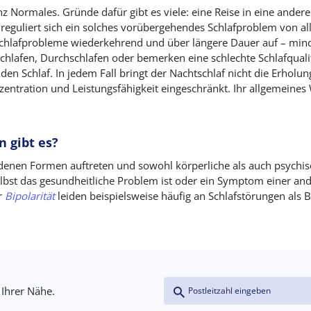
anz Normales. Gründe dafür gibt es viele: eine Reise in eine ande
reguliert sich ein solches vorübergehendes Schlafproblem von a
 Schlafprobleme wiederkehrend und über längere Dauer auf – mind
hlafen, Durchschlafen oder bemerken eine schlechte Schlafqual
n Schlaf. In jedem Fall bringt der Nachtschlaf nicht die Erholung
zentration und Leistungsfähigkeit eingeschränkt. Ihr allgemeines
 gibt es?
denen Formen auftreten und sowohl körperliche als auch psychi
elbst das gesundheitliche Problem ist oder ein Symptom einer a
r
Bipolarität
leiden beispielsweise häufig an Schlafstörungen als B
Coordinates
Address (field_address:postal_
Proximity
 Ihrer Nähe.
(field_coordinates)