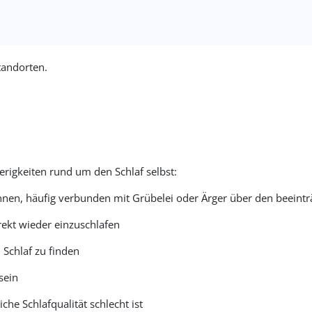
Entfernung >=
tandorten.
Einheiten: Kilometer
Ursprungskoordinaten
Breitengrad
erigkeiten rund um den Schlaf selbst:
nen, häufig verbunden mit Grübelei oder Ärger über den beeinträ
Längengrad
rekt wieder einzuschlafen
 Schlaf zu finden
sein
che Schlafqualität schlecht ist