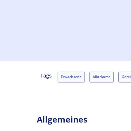
Tags
Erwachsene
Albträume
Gerei
Betroffene Personen
Allgemeines