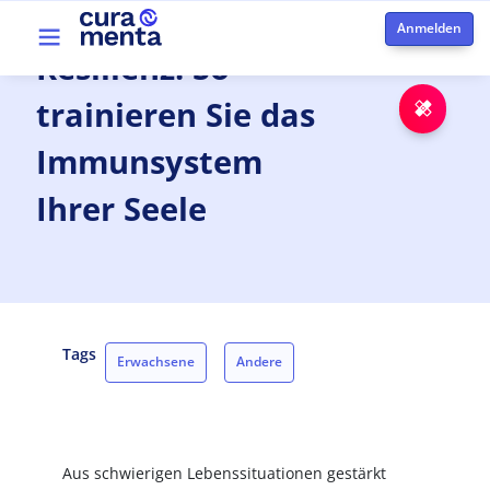
Direkt zum Inhalt
Top menu
Resilienz:
So
trainieren Sie das
Notfa
Immunsystem
Ihrer Seele
Tags
Erwachsene
Andere
Kinder/Jugendliche
Patientinnen und Patienten
Psychiatrie
Aus schwierigen Lebenssituationen gestärkt