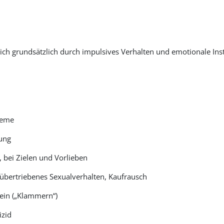
Origin Coordinates
Latitude
ich grundsätzlich durch impulsives Verhalten und emotionale Inst
Longitude
leme
zung
, bei Zielen und Vorlieben
bertriebenes Sexualverhalten, Kaufrausch
ein („Klammern“)
izid