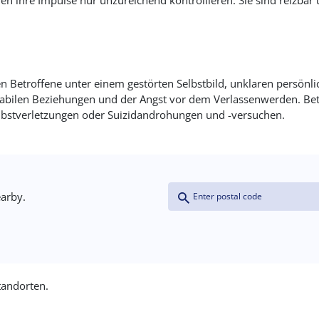
en ihre Impulse nur unzureichend kontrollieren. Sie sind reizbar 
en Betroffene unter einem gestörten Selbstbild, unklaren persönli
nstabilen Beziehungen und der Angst vor dem Verlassenwerden. Bet
elbstverletzungen oder Suizidandrohungen und -versuchen.
Coordinates
Address (field_address:postal_
Proximity
earby.
(field_coordinates)
Distance >=
tandorten.
Units: Kilometers