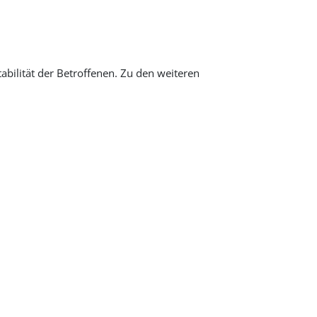
Value in decimal degrees. Use dot (.) as decimal separ
abilität der Betroffenen. Zu den weiteren