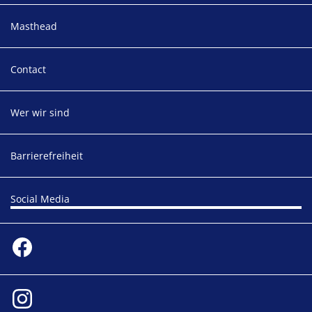
Masthead
Contact
Wer wir sind
Barrierefreiheit
Social Media
Social media
Facebook
Instagram