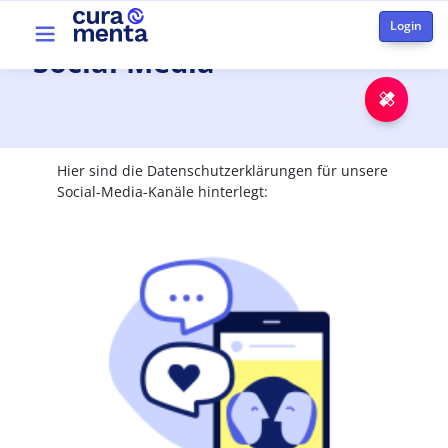
Skip to main content
Top menu
Social Media
Emer
Hier sind die Datenschutzerklärungen für unsere
Social-Media-Kanäle hinterlegt:
Image