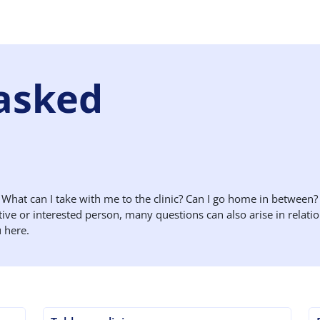
asked
ic? What can I take with me to the clinic? Can I go home in betwee
ative or interested person, many questions can also arise in relat
 here.