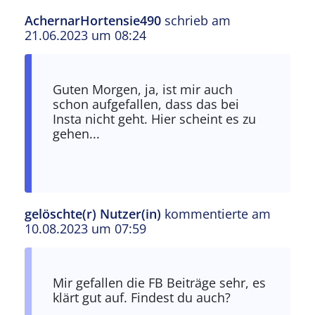
AchernarHortensie490
schrieb am
21.06.2023 um 08:24
Guten Morgen, ja, ist mir auch
schon aufgefallen, dass das bei
Insta nicht geht. Hier scheint es zu
gehen...
gelöschte(r) Nutzer(in)
kommentierte am
10.08.2023 um 07:59
Antwort auf
Guten Morgen, ja, ist mir…
von
laur
Mir gefallen die FB Beiträge sehr, es
klärt gut auf. Findest du auch?