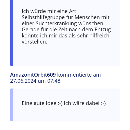
Ich würde mir eine Art
Selbsthilfegruppe für Menschen mit
einer Suchterkrankung wünschen.
Gerade für die Zeit nach dem Entzug
könnte ich mir das als sehr hilfreich
vorstellen.
AmazonitOrbit609
kommentierte am
27.06.2024 um 07:48
Antwort auf
Ich würde mir eine Art…
von
testpat
Eine gute Idee :-) Ich wäre dabei :-)