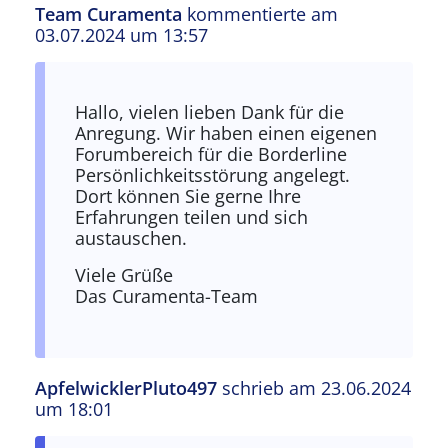
Team Curamenta
kommentierte am
03.07.2024 um 13:57
Antwort auf
Hallo, ich würde ein Forum…
von
da
Hallo, vielen lieben Dank für die
Anregung. Wir haben einen eigenen
Forumbereich für die Borderline
Persönlichkeitsstörung angelegt.
Dort können Sie gerne Ihre
Erfahrungen teilen und sich
austauschen.
Viele Grüße
Das Curamenta-Team
ApfelwicklerPluto497
schrieb am 23.06.2024
um 18:01