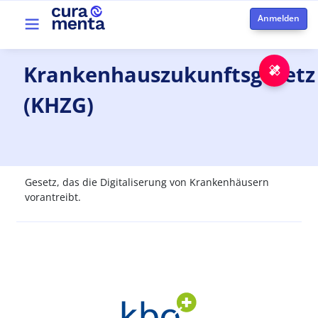
Direkt zum Inhalt
Top menu
Krankenhauszukunftsgesetz
Notfa
(KHZG)
Gesetz, das die Digitaliserung von Krankenhäusern
vorantreibt.