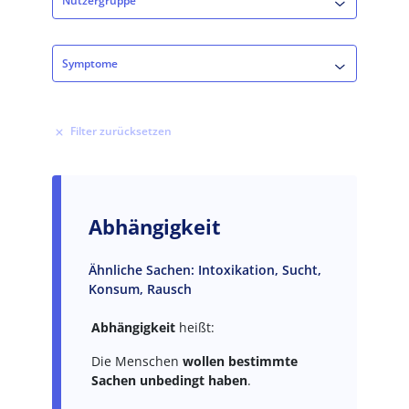
Nutzergruppe
Origin
Coordinates
Symptome
Latitude
Symptome
Longitude
Address (field_address:postal_code)
Value in decimal degrees. Use dot (.) as decimal separator.
Abhängigkeit
Ähnliche Sachen: Intoxikation, Sucht,
Konsum, Rausch
Abhängigkeit
heißt:
Die Menschen
wollen bestimmte
Sachen unbedingt haben
.