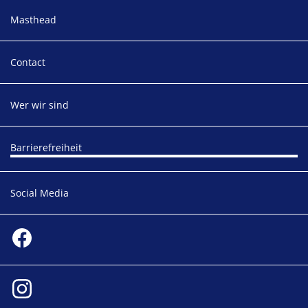
Masthead
Contact
Wer wir sind
Barrierefreiheit
Social Media
Social media
Facebook
Instagram