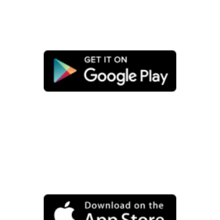
Image
Image