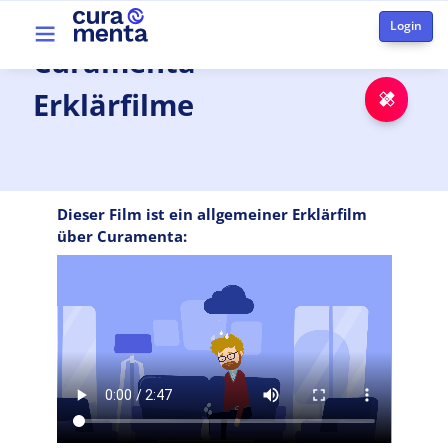
Skip to main content
Top menu
Curamenta
Erklärfilme
Emer
Dieser Film ist ein allgemeiner Erklärfilm
über Curamenta:
Video file