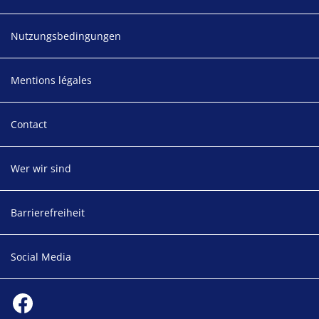
Nutzungsbedingungen
Mentions légales
Contact
Wer wir sind
Barrierefreiheit
Social Media
Social media
Facebook