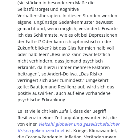
(sie stärken in besonderem Maße die
Selbstfürsorge) und Kognitive
Verhaltenstherapien. In diesen Stunden werden
eigene, ungünstige Gedankenmuster bewusst
gemacht und, wenn möglich, verändert: Erwarte
ich das Schlimmste, wie es oft bei Depressionen
der Fall ist? Oder kann ich optimistisch in die
Zukunft blicken? Ist das Glas für mich halb voll
oder halb leer? „Resilienz kann zwar letztlich
nicht verhindern, dass jemand psychisch
erkrankt, da hierzu immer mehrere Faktoren
beitragen“, so Anderl-Doliwa. „Das Risiko
verringert sich aber zumindest.“ Umgekehrt
gelte: Baut jemand Resilienz auf, wird sich das
positiv auswirken, auch auf eine vorhandene
psychische Erkrankung.
Es ist vielleicht kein Zufall, dass der Begriff
Resilienz in einer Zeit populär geworden ist, die
von einer
Vielzahl globaler und gesellschaftlicher
Krisen
gekennzeichnet
ist: Kriege, Klimawandel,
die Corona-Pandemie, Inflation, Veränderungen