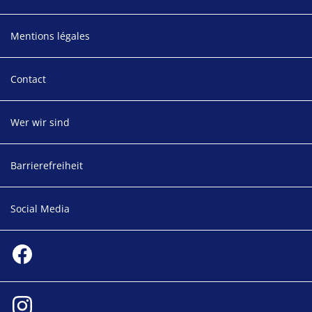
Mentions légales
Contact
Wer wir sind
Barrierefreiheit
Social Media
Social media
Facebook
Instagram