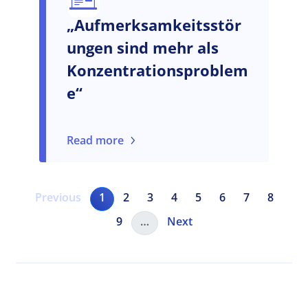
„Aufmerksamkeitsstör
ungen sind mehr als
Konzentrationsproblem
e“
Read more
Pagination
Previous page
Current page
Page
Page
Page
Page
Page
Page
Page
Previous
1
2
3
4
5
6
7
8
Page
Next page
9
…
Next