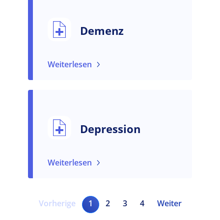
Demenz
Weiterlesen
Depression
Weiterlesen
Seitennummerierung
Vorherige Seite
Aktuelle Seite
Seite
Seite
Seite
Nächste Seite
Vorherige
1
2
3
4
Weiter